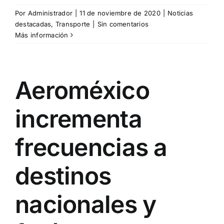
Por
Administrador
|
11 de noviembre de 2020
|
Noticias
destacadas
,
Transporte
|
Sin comentarios
Más información
Aeroméxico
incrementa
frecuencias a
destinos
nacionales y