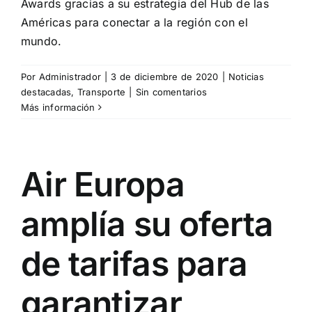
Especiales
Awards gracias a su estrategia del Hub de las
Américas para conectar a la región con el
mundo.
Español
Por
Administrador
|
3 de diciembre de 2020
|
Noticias
destacadas
,
Transporte
|
Sin comentarios
English
Más información
Italiano
Air Europa
Buscar:
amplía su oferta
de tarifas para
garantizar