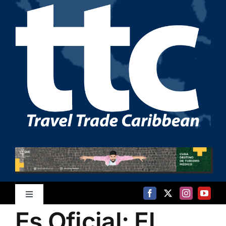
Saltar
al
contenido
Toggle
Es Oficial: El
Navigation
Inicio