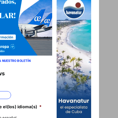
A NUESTRO BOLETÍN
ws
 el(los) idioma(s)
*
n español