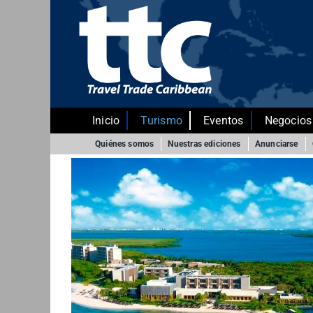
Saltar
al
contenido
Inicio
Turismo
Eventos
Negocios
Quiénes somos
Nuestras ediciones
Anunciarse