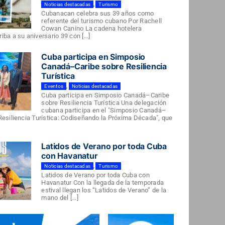
Noticias destacadas
,
Turismo
Cubanacan celebra sus 39 años como
referente del turismo cubano Por Rachell
Cowan Canino La cadena hotelera
ba a su aniversario 39 con [...]
Cuba participa en Simposio
Canadá–Caribe sobre Resiliencia
Turística
Eventos
,
Noticias destacadas
Cuba participa en Simposio Canadá–Caribe
sobre Resiliencia Turística Una delegación
cubana participa en el "Simposio Canadá–
Resiliencia Turística: Codiseñando la Próxima Década", que
Latidos de Verano por toda Cuba
con Havanatur
Noticias destacadas
,
Turismo
Latidos de Verano por toda Cuba con
Havanatur Con la llegada de la temporada
estival llegan los “Latidos de Verano” de la
mano del [...]