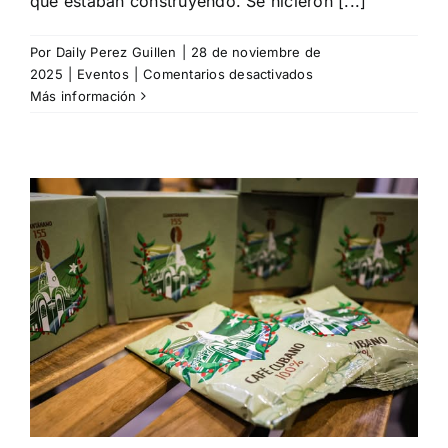
que estaban construyendo. Se hicieron [...]
Por
Daily Perez Guillen
|
28 de noviembre de
en
2025
|
Eventos
|
Comentarios desactivados
Empresa
Más información
mixta
Biocubacafé
celebra
el
patrimonio
cafetalero
del
oriente
cubano