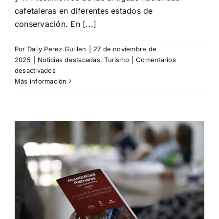
cafetaleras en diferentes estados de
conservación. En [...]
Por
Daily Perez Guillen
|
27 de noviembre de
2025
|
Noticias destacadas
,
Turismo
|
Comentarios
en
desactivados
Ruinas
Más información
cafetaleras
del
oriente
de
Cuba,
25
años
en
el
Patrimonio
Mundial