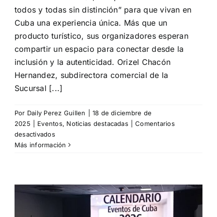
todos y todas sin distinción” para que vivan en
Cuba una experiencia única. Más que un
producto turístico, sus organizadores esperan
compartir un espacio para conectar desde la
inclusión y la autenticidad. Orizel Chacón
Hernandez, subdirectora comercial de la
Sucursal [...]
Por
Daily Perez Guillen
|
18 de diciembre de
2025
|
Eventos
,
Noticias destacadas
|
Comentarios
en
desactivados
«Fiesta
Más información
de
Colores»,
Havanatur
propone
nuevo
evento