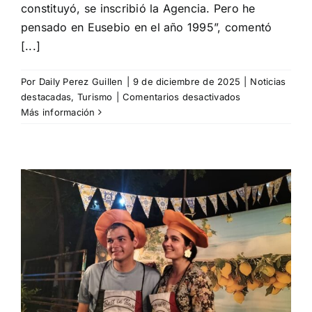
constituyó, se inscribió la Agencia. Pero he
pensado en Eusebio en el año 1995”, comentó
[...]
Por
Daily Perez Guillen
|
9 de diciembre de 2025
|
Noticias
en
destacadas
,
Turismo
|
Comentarios desactivados
La
Más información
Agencia
de
Viajes
San
Cristóbal
celebra
treinta
años
junto
n
al
patrimonio
cultural
cubano