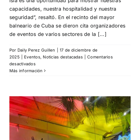
isla es una oportunidad para mostrar nuestras
capacidades, nuestra hospitalidad y nuestra
seguridad”, resaltó. En el recinto del mayor
balneario de Cuba se dieron cita organizadores
de eventos de varios sectores de la [...]
Por
Daily Perez Guillen
|
17 de diciembre de
2025
|
Eventos
,
Noticias destacadas
|
Comentarios
en
desactivados
Calendario
Más información
de
Eventos
en
Cuba
para
2026