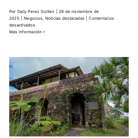
Por
Daily Perez Guillen
|
28 de noviembre de
2025
|
Negocios
,
Noticias destacadas
|
Comentarios
en
desactivados
BioCubaCafé
Más información
presenta
su
nuevo
café
Guantánamo
155
en
Fihav
2025