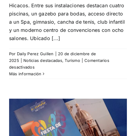
Hicacos. Entre sus instalaciones destacan cuatro
piscinas, un gazebo para bodas, acceso directo
a un Spa, gimnasio, cancha de tenis, club infantil
y un moderno centro de convenciones con ocho
salones. Ubicado [...]
Por
Daily Perez Guillen
|
20 de diciembre de
2025
|
Noticias destacadas
,
Turismo
|
Comentarios
en
desactivados
Abre
Más información
sus
puertas
el
hotel
Domina
Marina
Varadero