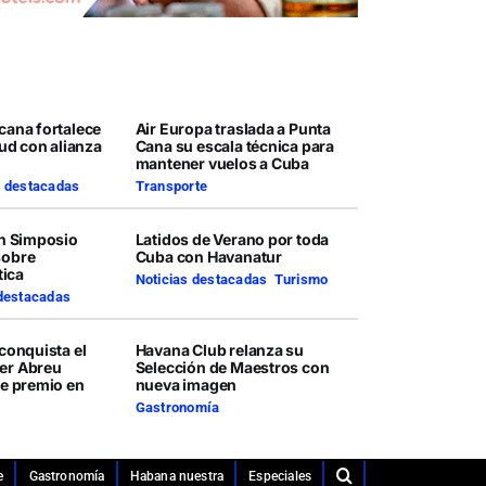
cana fortalece
Air Europa traslada a Punta
lud con alianza
Cana su escala técnica para
mantener vuelos a Cuba
s destacadas
Transporte
en Simposio
Latidos de Verano por toda
sobre
Cuba con Havanatur
tica
Noticias destacadas
,
Turismo
 destacadas
conquista el
Havana Club relanza su
er Abreu
Selección de Maestros con
te premio en
nueva imagen
Gastronomía
e
Gastronomía
Habana nuestra
Especiales