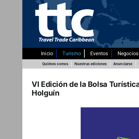
Saltar
al
contenido
Inicio
Turismo
Eventos
Negocios
Quiénes somos
Nuestras ediciones
Anunciarse
VI Edición de la Bolsa Turísti
Holguín