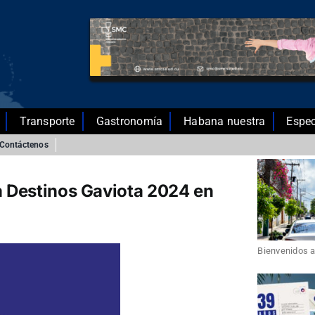
Transporte
Gastronomía
Habana nuestra
Espec
Contáctenos
ca Destinos Gaviota 2024 en
Bienvenidos a 