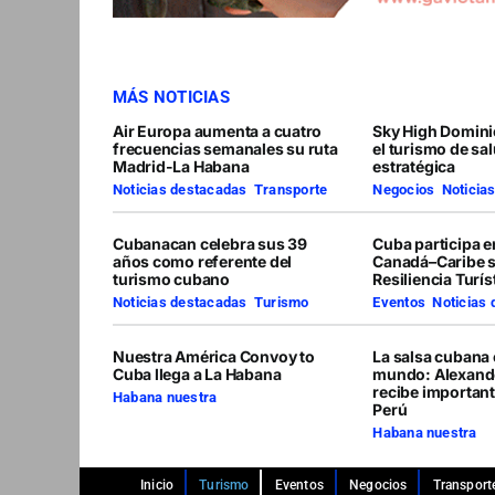
MÁS NOTICIAS
Air Europa aumenta a cuatro
Sky High Domini
frecuencias semanales su ruta
el turismo de sa
Madrid-La Habana
estratégica
Noticias destacadas
,
Transporte
Negocios
,
Noticia
Cubanacan celebra sus 39
Cuba participa 
años como referente del
Canadá–Caribe 
turismo cubano
Resiliencia Turís
Noticias destacadas
,
Turismo
Eventos
,
Noticias
Nuestra América Convoy to
La salsa cubana 
Cuba llega a La Habana
mundo: Alexand
recibe importan
Habana nuestra
Perú
Habana nuestra
Inicio
Turismo
Eventos
Negocios
Transport