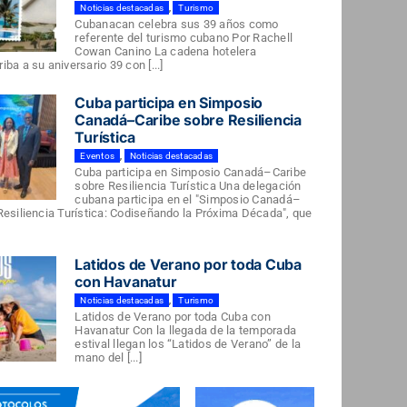
Noticias destacadas
,
Turismo
Cubanacan celebra sus 39 años como
referente del turismo cubano Por Rachell
Cowan Canino La cadena hotelera
ba a su aniversario 39 con [...]
Cuba participa en Simposio
Canadá–Caribe sobre Resiliencia
Turística
Eventos
,
Noticias destacadas
Cuba participa en Simposio Canadá–Caribe
sobre Resiliencia Turística Una delegación
cubana participa en el "Simposio Canadá–
Resiliencia Turística: Codiseñando la Próxima Década", que
Latidos de Verano por toda Cuba
con Havanatur
Noticias destacadas
,
Turismo
Latidos de Verano por toda Cuba con
Havanatur Con la llegada de la temporada
estival llegan los “Latidos de Verano” de la
mano del [...]