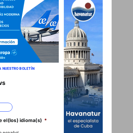
A NUESTRO BOLETÍN
ws
 el(los) idioma(s)
*
n español