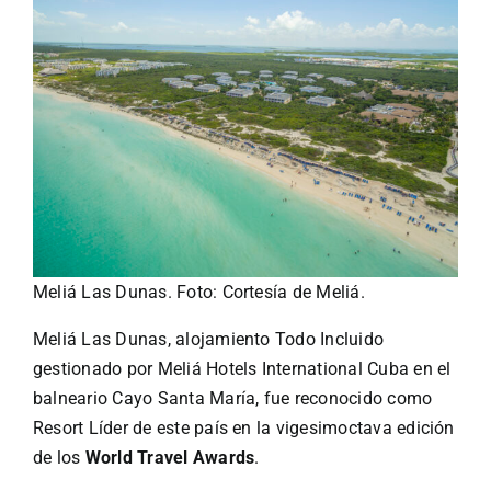
Turismo
Eventos
Negocios
Transporte
Meliá Las Dunas. Foto: Cortesía de Meliá.
Meliá Las Dunas, alojamiento Todo Incluido
Gastronomía
gestionado por Meliá Hotels International Cuba en el
balneario Cayo Santa María, fue reconocido como
Habana nuestra
Resort Líder de este país en la vigesimoctava edición
de los
World Travel Awards
.