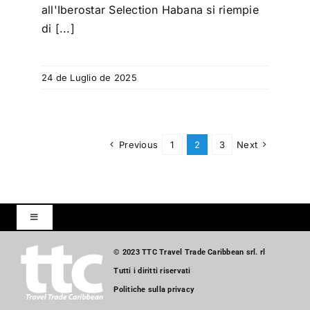
all'Iberostar Selection Habana si riempie
di [...]
24 de Luglio de 2025
Previous
1
2
3
Next
Toggle
Navigation
Inizio
© 2023 TTC Travel Trade Caribbean srl. rl
Tutti i diritti riservati
Politiche sulla privacy
Giro turistico