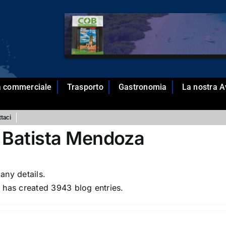
tà commerciale
Trasporto
Gastronomia
La nostra 
taci
 Batista Mendoza
 any details.
 has created 3943 blog entries.