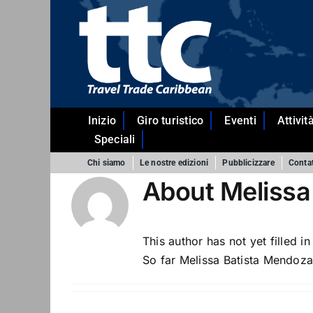
Skip
to
content
Inizio
Giro turistico
Eventi
Attivi
Speciali
Chi siamo
Le nostre edizioni
Pubblicizzare
Contat
About
Melissa
This author has not yet filled in
So far Melissa Batista Mendoza