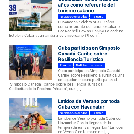
años como referente del
turismo cubano
Noticias destacadas
,
Turismo
Cubanacan celebra sus 39 años
como referente del turismo cubano
Por Rachell Cowan Canino La cadena
hotelera Cubanacan arriba a su aniversario 39 con [...]
Cuba participa en Simposio
Canadá–Caribe sobre
Resiliencia Turística
Eventos
,
Noticias destacadas
Cuba participa en Simposio Canadá–
Caribe sobre Resiliencia Turística Una
delegación cubana participa en el
"Simposio Canadá–Caribe sobre Resiliencia Turística:
Codiseñando la Próxima Década", que [...]
Latidos de Verano por toda
Cuba con Havanatur
Noticias destacadas
,
Turismo
Latidos de Verano por toda Cuba con
Havanatur Con la llegada de la
temporada estival llegan los “Latidos
de Verano” de la mano del [...]