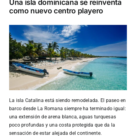
Una isla dominicana se reinventa
como nuevo centro playero
Turismo
Eventos
Negocios
Transporte
Gastronomía
La isla Catalina está siendo remodelada. El paseo en
barco desde La Romana siempre ha terminado igual:
una extensión de arena blanca, aguas turquesas
Habana nuestra
poco profundas y una costa protegida que da la
sensación de estar alejada del continente.