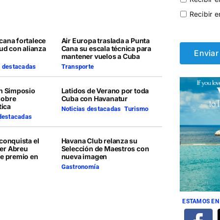
Recibir e
cana fortalece
Air Europa traslada a Punta
lud con alianza
Cana su escala técnica para
mantener vuelos a Cuba
s destacadas
Transporte
en Simposio
Latidos de Verano por toda
sobre
Cuba con Havanatur
tica
Noticias destacadas
,
Turismo
 destacadas
conquista el
Havana Club relanza su
er Abreu
Selección de Maestros con
te premio en
nueva imagen
Gastronomía
ESTAMOS EN