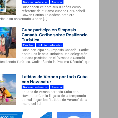
Noticias destacadas
,
Turismo
Cubanacan celebra sus 39 años como
referente del turismo cubano Por Rachell
Cowan Canino La cadena hotelera
ba a su aniversario 39 con [...]
Cuba participa en Simposio
Canadá–Caribe sobre Resiliencia
Turística
Eventos
,
Noticias destacadas
Cuba participa en Simposio Canadá–Caribe
sobre Resiliencia Turística Una delegación
cubana participa en el "Simposio Canadá–
Resiliencia Turística: Codiseñando la Próxima Década", que
Latidos de Verano por toda Cuba
con Havanatur
Noticias destacadas
,
Turismo
Latidos de Verano por toda Cuba con
Havanatur Con la llegada de la temporada
estival llegan los “Latidos de Verano” de la
mano del [...]