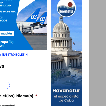
A NUESTRO BOLETÍN
ws
 el(los) idioma(s)
*
n español