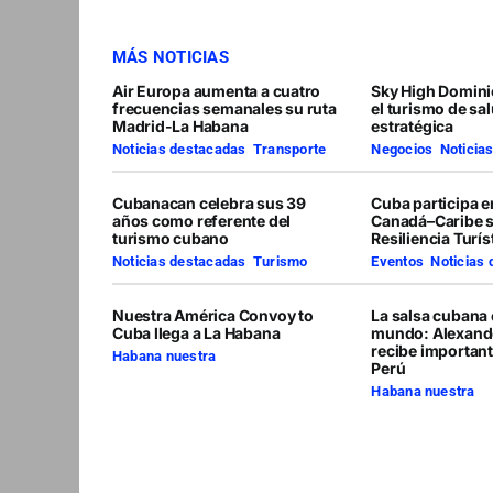
MÁS NOTICIAS
Air Europa aumenta a cuatro
Sky High Domini
frecuencias semanales su ruta
el turismo de sa
Madrid-La Habana
estratégica
Noticias destacadas
,
Transporte
Negocios
,
Noticia
Cubanacan celebra sus 39
Cuba participa 
años como referente del
Canadá–Caribe 
turismo cubano
Resiliencia Turís
Noticias destacadas
,
Turismo
Eventos
,
Noticias
Nuestra América Convoy to
La salsa cubana 
Cuba llega a La Habana
mundo: Alexand
recibe importan
Habana nuestra
Perú
Habana nuestra