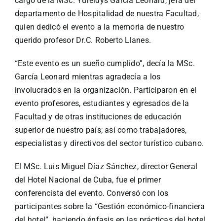
cargo de la MSc. Yureidys García Leonard, jefa del
Especiales
departamento de Hospitalidad de nuestra Facultad,
quien dedicó el evento a la memoria de nuestro
Español
querido profesor Dr.C. Roberto Llanes.
“Este evento es un sueño cumplido”, decía la MSc.
English
García Leonard mientras agradecía a los
involucrados en la organización. Participaron en el
Italiano
evento profesores, estudiantes y egresados de la
Facultad y de otras instituciones de educación
superior de nuestro país; así como trabajadores,
Buscar:
especialistas y directivos del sector turístico cubano.
El MSc. Luis Miguel Díaz Sánchez, director General
del Hotel Nacional de Cuba, fue el primer
conferencista del evento. Conversó con los
participantes sobre la “Gestión económico-financiera
del hotel”, haciendo énfasis en las prácticas del hotel