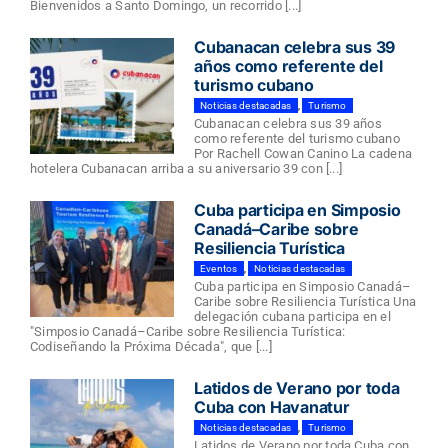
Bienvenidos a Santo Domingo, un recorrido [...]
Cubanacan celebra sus 39
años como referente del
turismo cubano
Noticias destacadas
,
Turismo
Cubanacan celebra sus 39 años
como referente del turismo cubano
Por Rachell Cowan Canino La cadena
hotelera Cubanacan arriba a su aniversario 39 con [...]
Cuba participa en Simposio
Canadá–Caribe sobre
Resiliencia Turística
Eventos
,
Noticias destacadas
Cuba participa en Simposio Canadá–
Caribe sobre Resiliencia Turística Una
delegación cubana participa en el
"Simposio Canadá–Caribe sobre Resiliencia Turística:
Codiseñando la Próxima Década", que [...]
Latidos de Verano por toda
Cuba con Havanatur
Noticias destacadas
,
Turismo
Latidos de Verano por toda Cuba con