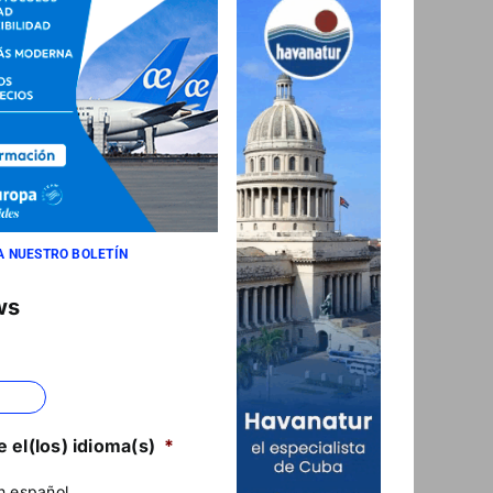
A NUESTRO BOLETÍN
ws
 el(los) idioma(s)
*
n español