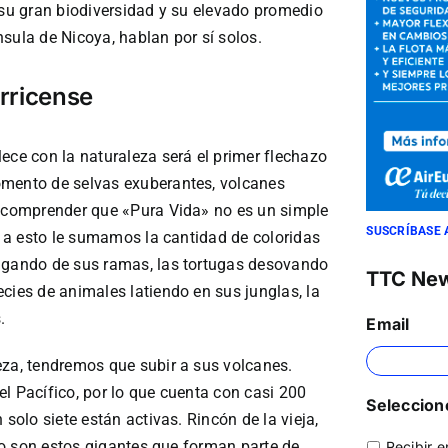
 su gran biodiversidad y su elevado promedio
sula de Nicoya, hablan por sí solos.
arricense
ece con la naturaleza será el primer flechazo
omento de selvas exuberantes, volcanes
e comprender que «Pura Vida» no es un simple
SUSCRÍBASE 
Si a esto le sumamos la cantidad de coloridas
olgando de sus ramas, las tortugas desovando
TTC Ne
cies de animales latiendo en sus junglas, la
.
Email
eza, tendremos que subir a sus volcanes.
l Pacífico, por lo que cuenta con casi 200
Seleccione
 solo siete están activas. Rincón de la vieja,
rio son estos gigantes que forman parte de
Recibir e