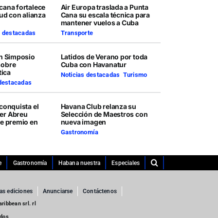
cana fortalece
Air Europa traslada a Punta
lud con alianza
Cana su escala técnica para
mantener vuelos a Cuba
s destacadas
Transporte
en Simposio
Latidos de Verano por toda
sobre
Cuba con Havanatur
tica
Noticias destacadas
,
Turismo
 destacadas
conquista el
Havana Club relanza su
er Abreu
Selección de Maestros con
te premio en
nueva imagen
Gastronomía
e
Gastronomía
Habana nuestra
Especiales
as ediciones
Anunciarse
Contáctenos
ibbean srl. rl
ados