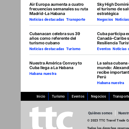
Air Europa aumenta a cuatro
Sky High Domini
frecuencias semanales su ruta
el turismo de sa
Madrid-La Habana
estratégica
Noticias destacadas
,
Transporte
Negocios
,
Noticia
Cubanacan celebra sus 39
Cuba participa 
años como referente del
Canadá–Caribe 
turismo cubano
Resiliencia Turís
Noticias destacadas
,
Turismo
Eventos
,
Noticias
Nuestra América Convoy to
La salsa cubana 
Cuba llega a La Habana
mundo: Alexand
recibe importan
Habana nuestra
Perú
Habana nuestra
Inicio
Turismo
Eventos
Negocios
Transport
Quiénes somos
Nuestr
© 2023 TTC Travel Trade Car
Todos los derechos reserv