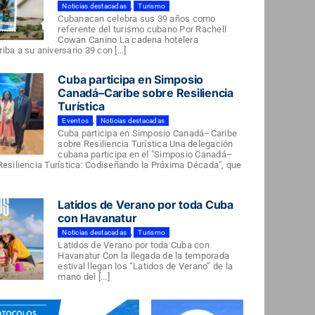
Noticias destacadas
,
Turismo
Cubanacan celebra sus 39 años como
referente del turismo cubano Por Rachell
Cowan Canino La cadena hotelera
ba a su aniversario 39 con [...]
Cuba participa en Simposio
Canadá–Caribe sobre Resiliencia
Turística
Eventos
,
Noticias destacadas
Cuba participa en Simposio Canadá–Caribe
sobre Resiliencia Turística Una delegación
cubana participa en el "Simposio Canadá–
Resiliencia Turística: Codiseñando la Próxima Década", que
Latidos de Verano por toda Cuba
con Havanatur
Noticias destacadas
,
Turismo
Latidos de Verano por toda Cuba con
Havanatur Con la llegada de la temporada
estival llegan los “Latidos de Verano” de la
mano del [...]