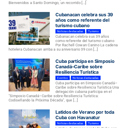
Bienvenidos a Santo Domingo, un recorrido [...]
Cubanacan celebra sus 39
años como referente del
turismo cubano
Noticias destacadas
,
Turismo
Cubanacan celebra sus 39 años
como referente del turismo cubano
Por Rachell Cowan Canino La cadena
hotelera Cubanacan arriba a su aniversario 39 con [...]
Cuba participa en Simposio
Canadá–Caribe sobre
Resiliencia Turística
Eventos
,
Noticias destacadas
Cuba participa en Simposio Canadá–
Caribe sobre Resiliencia Turística Una
delegación cubana participa en el
"Simposio Canadá–Caribe sobre Resiliencia Turística:
Codiseñando la Próxima Década", que [...]
Latidos de Verano por toda
Cuba con Havanatur
Noticias destacadas
,
Turismo