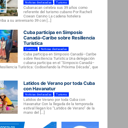
Noticias destacadas
,
Turismo
Cubanacan celebra sus 39 años como
referente del turismo cubano Por Rachell
Cowan Canino La cadena hotelera
ba a su aniversario 39 con [...]
Cuba participa en Simposio
Canadá–Caribe sobre Resiliencia
Turística
Eventos
,
Noticias destacadas
Cuba participa en Simposio Canadá–Caribe
sobre Resiliencia Turística Una delegación
cubana participa en el "Simposio Canadá–
Resiliencia Turística: Codiseñando la Próxima Década", que
Latidos de Verano por toda Cuba
con Havanatur
Noticias destacadas
,
Turismo
Latidos de Verano por toda Cuba con
Havanatur Con la llegada de la temporada
estival llegan los “Latidos de Verano” de la
mano del [...]