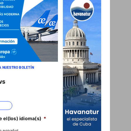
A NUESTRO BOLETÍN
ws
 el(los) idioma(s)
*
n español