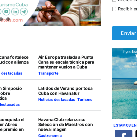
Recibir e
cana fortalece
Air Europa traslada a Punta
lud con alianza
Cana su escala técnica para
mantener vuelos a Cuba
s destacadas
Transporte
en Simposio
Latidos de Verano por toda
sobre
Cuba con Havanatur
tica
Noticias destacadas
,
Turismo
 destacadas
conquista el
Havana Club relanza su
er Abreu
Selección de Maestros con
ESTAMOS EN
te premio en
nueva imagen
Gastronomía