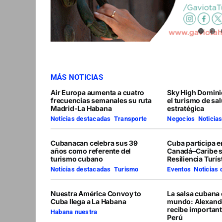
MÁS NOTICIAS
Air Europa aumenta a cuatro
Sky High Domini
frecuencias semanales su ruta
el turismo de sa
Madrid-La Habana
estratégica
Noticias destacadas
,
Transporte
Negocios
,
Noticia
Cubanacan celebra sus 39
Cuba participa 
años como referente del
Canadá–Caribe 
turismo cubano
Resiliencia Turís
Noticias destacadas
,
Turismo
Eventos
,
Noticias
Nuestra América Convoy to
La salsa cubana 
Cuba llega a La Habana
mundo: Alexand
recibe importan
Habana nuestra
Perú