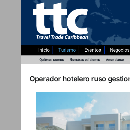
Saltar
al
contenido
Inicio
Turismo
Eventos
Negocios
Quiénes somos
Nuestras ediciones
Anunciarse
Operador hotelero ruso gestio