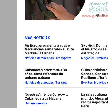
MÁS NOTICIAS
Air Europa aumenta a cuatro
Sky High Domini
frecuencias semanales su ruta
el turismo de sa
Madrid-La Habana
estratégica
Noticias destacadas
,
Transporte
Negocios
,
Noticia
Cubanacan celebra sus 39
Cuba participa 
años como referente del
Canadá–Caribe 
turismo cubano
Resiliencia Turís
Noticias destacadas
,
Turismo
Eventos
,
Noticias
Nuestra América Convoy to
La salsa cubana 
Cuba llega a La Habana
mundo: Alexand
recibe importan
Habana nuestra
Perú