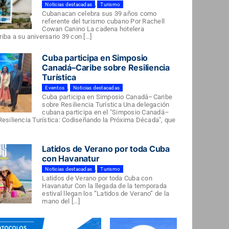
Noticias destacadas
,
Turismo
Cubanacan celebra sus 39 años como
referente del turismo cubano Por Rachell
Cowan Canino La cadena hotelera
ba a su aniversario 39 con [...]
Cuba participa en Simposio
Canadá–Caribe sobre Resiliencia
Turística
Eventos
,
Noticias destacadas
Cuba participa en Simposio Canadá–Caribe
sobre Resiliencia Turística Una delegación
cubana participa en el "Simposio Canadá–
Resiliencia Turística: Codiseñando la Próxima Década", que
Latidos de Verano por toda Cuba
con Havanatur
Noticias destacadas
,
Turismo
Latidos de Verano por toda Cuba con
Havanatur Con la llegada de la temporada
estival llegan los “Latidos de Verano” de la
mano del [...]