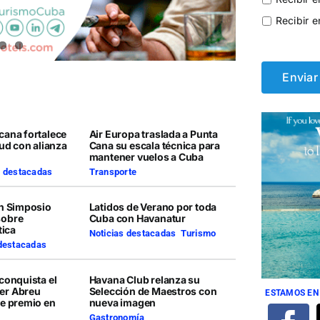
Recibir e
cana fortalece
Air Europa traslada a Punta
lud con alianza
Cana su escala técnica para
mantener vuelos a Cuba
s destacadas
Transporte
en Simposio
Latidos de Verano por toda
sobre
Cuba con Havanatur
tica
Noticias destacadas
,
Turismo
 destacadas
conquista el
Havana Club relanza su
er Abreu
Selección de Maestros con
ESTAMOS EN
te premio en
nueva imagen
Gastronomía