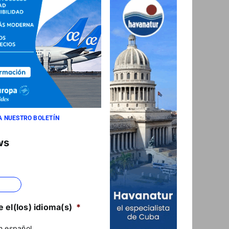
A NUESTRO BOLETÍN
ws
 el(los) idioma(s)
*
n español