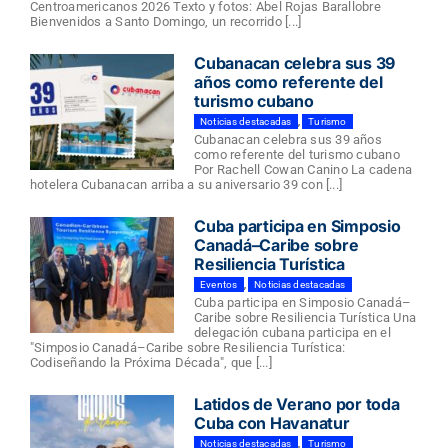
Centroamericanos 2026 Texto y fotos: Abel Rojas Barallobre
Bienvenidos a Santo Domingo, un recorrido [...]
Cubanacan celebra sus 39
años como referente del
turismo cubano
Noticias destacadas
,
Turismo
Cubanacan celebra sus 39 años
como referente del turismo cubano
Por Rachell Cowan Canino La cadena
hotelera Cubanacan arriba a su aniversario 39 con [...]
Cuba participa en Simposio
Canadá–Caribe sobre
Resiliencia Turística
Eventos
,
Noticias destacadas
Cuba participa en Simposio Canadá–
Caribe sobre Resiliencia Turística Una
delegación cubana participa en el
"Simposio Canadá–Caribe sobre Resiliencia Turística:
Codiseñando la Próxima Década", que [...]
Latidos de Verano por toda
Cuba con Havanatur
Noticias destacadas
,
Turismo