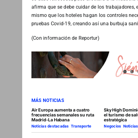
afirma que se debe cuidar de los trabajadores, 
mismo que los hoteles hagan los controles nec
pruebas Covid-19, creando así una burbuja sani
(Con información de Reportur)
MÁS NOTICIAS
Air Europa aumenta a cuatro
Sky High Domini
frecuencias semanales su ruta
el turismo de sa
Madrid-La Habana
estratégica
Noticias destacadas
,
Transporte
Negocios
,
Noticia