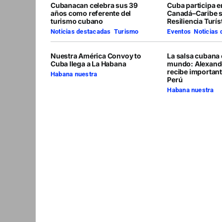
Cubanacan celebra sus 39
Cuba participa 
años como referente del
Canadá–Caribe 
turismo cubano
Resiliencia Turís
Noticias destacadas
,
Turismo
Eventos
,
Noticias
Nuestra América Convoy to
La salsa cubana 
Cuba llega a La Habana
mundo: Alexand
recibe importan
Habana nuestra
Perú
Habana nuestra