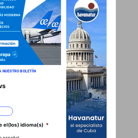
A NUESTRO BOLETÍN
ws
 el(los) idioma(s)
*
n español