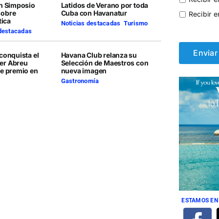
en Simposio
Latidos de Verano por toda
sobre
Cuba con Havanatur
Recibir e
tica
Noticias destacadas
,
Turismo
 destacadas
conquista el
Havana Club relanza su
er Abreu
Selección de Maestros con
te premio en
nueva imagen
Gastronomía
ESTAMOS EN