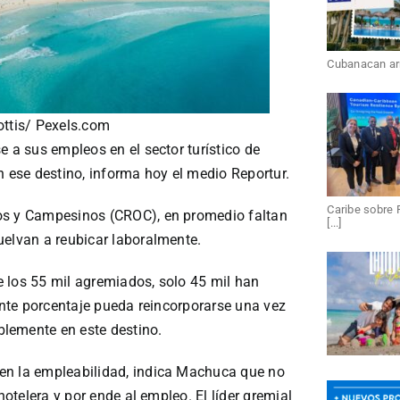
Cubanacan arri
ttis/ Pexels.com
e a sus empleos en el sector turístico de
n ese destino, informa hoy el medio Reportur.
Caribe sobre 
os y Campesinos (CROC), en promedio faltan
[...]
uelvan a reubicar laboralmente.
 los 55 mil agremiados, solo 45 mil han
tante porcentaje pueda reincorporarse una vez
lemente en este destino.
en la empleabilidad, indica Machuca que no
hotelera y por ende al empleo. El líder gremial