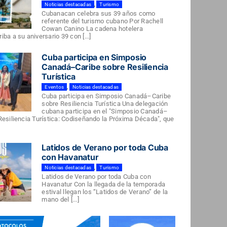
Noticias destacadas
,
Turismo
Cubanacan celebra sus 39 años como
referente del turismo cubano Por Rachell
Cowan Canino La cadena hotelera
ba a su aniversario 39 con [...]
Cuba participa en Simposio
Canadá–Caribe sobre Resiliencia
Turística
Eventos
,
Noticias destacadas
Cuba participa en Simposio Canadá–Caribe
sobre Resiliencia Turística Una delegación
cubana participa en el "Simposio Canadá–
Resiliencia Turística: Codiseñando la Próxima Década", que
Latidos de Verano por toda Cuba
con Havanatur
Noticias destacadas
,
Turismo
Latidos de Verano por toda Cuba con
Havanatur Con la llegada de la temporada
estival llegan los “Latidos de Verano” de la
mano del [...]