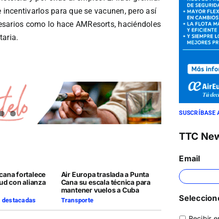
e incentivarlos para que se vacunen, pero así
esarios como lo hace AMResorts, haciéndoles
taria.
SUSCRÍBASE 
TTC Ne
Email
cana fortalece
Air Europa traslada a Punta
lud con alianza
Cana su escala técnica para
mantener vuelos a Cuba
Seleccione
s destacadas
Transporte
Recibir e