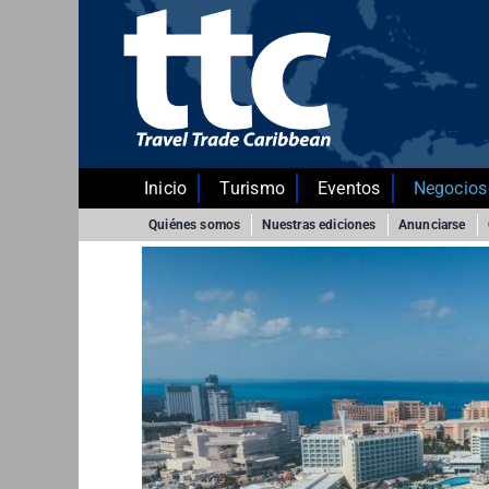
Saltar
al
contenido
Inicio
Turismo
Eventos
Negocios
Quiénes somos
Nuestras ediciones
Anunciarse