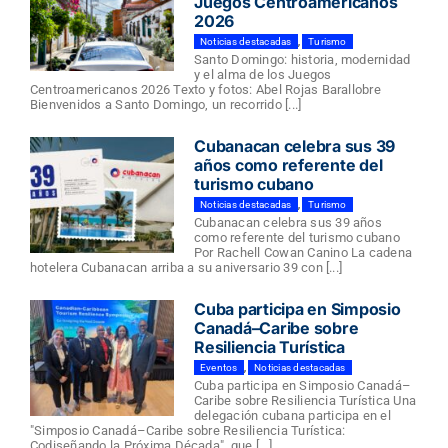
Juegos Centroamericanos
2026
Noticias destacadas
,
Turismo
Santo Domingo: historia, modernidad
y el alma de los Juegos
Centroamericanos 2026 Texto y fotos: Abel Rojas Barallobre
Bienvenidos a Santo Domingo, un recorrido [...]
Cubanacan celebra sus 39
años como referente del
turismo cubano
Noticias destacadas
,
Turismo
Cubanacan celebra sus 39 años
como referente del turismo cubano
Por Rachell Cowan Canino La cadena
hotelera Cubanacan arriba a su aniversario 39 con [...]
Cuba participa en Simposio
Canadá–Caribe sobre
Resiliencia Turística
Eventos
,
Noticias destacadas
Cuba participa en Simposio Canadá–
Caribe sobre Resiliencia Turística Una
delegación cubana participa en el
"Simposio Canadá–Caribe sobre Resiliencia Turística:
Codiseñando la Próxima Década", que [...]