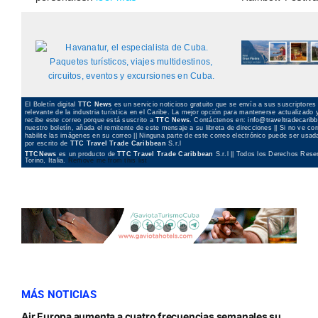
El Boletín digital
TTC News
es un servicio noticioso gratuito que se envía a sus suscriptore
relevante de la industria turística en el Caribe. La mejor opción para mantenerse actualizad
recibe este correo porque está suscrito a
TTC News
. Contáctenos en:
info@traveltradecarib
nuestro boletín, añada el remitente de este mensaje a su libreta de direcciones || Si no ve c
habilite las imágenes en su correo || Ninguna parte de este correo electrónico puede ser usada
por escrito de
TTC Travel Trade Caribbean
S.r.l
TTCNews
es un producto de
TTC Travel Trade Caribbean
S.r.l || Todos los Derechos Reser
Torino, Italia.
Remove me from this list
MÁS NOTICIAS
Air Europa aumenta a cuatro frecuencias semanales su