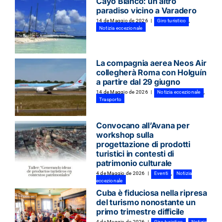
Cayo Blanco: un altro
paradiso vicino a Varadero
14 de Maggio de 2026
|
Giro turistico
,
Notizia eccezionale
La compagnia aerea Neos Air
collegherà Roma con Holguín
a partire dal 29 giugno
14 de Maggio de 2026
|
Notizia eccezionale
,
Trasporto
Convocano all’Avana per
workshop sulla
progettazione di prodotti
turistici in contesti di
patrimonio culturale
4 de Maggio de 2026
|
Eventi
,
Notizia
eccezionale
Cuba è fiduciosa nella ripresa
del turismo nonostante un
primo trimestre difficile
4 de Maggio de 2026
|
Giro turistico
,
Notizia