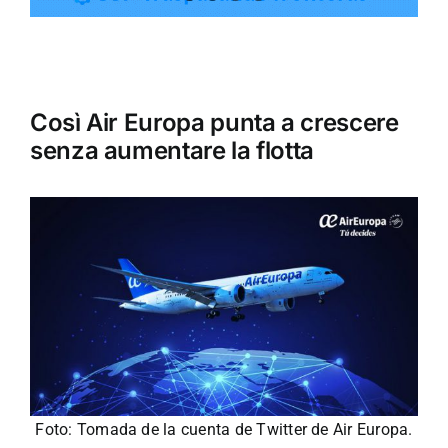
Giro turistico
Così Air Europa punta a crescere
Eventi
senza aumentare la flotta
Attività commerciale
Trasporto
Gastronomia
La nostra Avana
Foto: Tomada de la cuenta de Twitter de Air Europa.