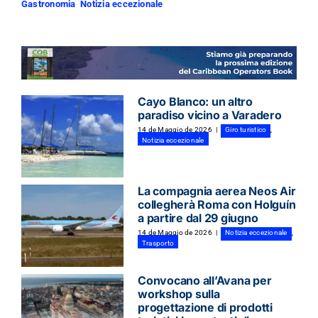
Gastronomia
,
Notizia eccezionale
Cayo Blanco: un altro
paradiso vicino a Varadero
14 de Maggio de 2026
|
Giro turistico
,
Notizia eccezionale
La compagnia aerea Neos Air
collegherà Roma con Holguín
a partire dal 29 giugno
14 de Maggio de 2026
|
Notizia eccezionale
,
Trasporto
Convocano all’Avana per
workshop sulla
progettazione di prodotti