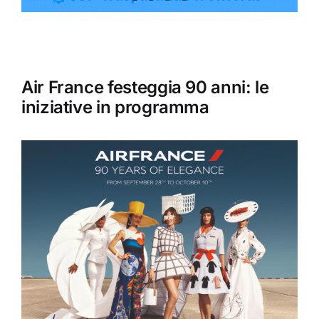
Giro turistico
Air France festeggia 90 anni: le
Eventi
iniziative in programma
Attività commerciale
Trasporto
Gastronomia
La nostra Avana