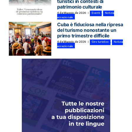
turistici in contesti di
patrimonio culturale
4 de Maggio de 2026
|
Eventi
,
Notizia
eccezionale
Cuba è fiduciosa nella ripresa
del turismo nonostante un
primo trimestre difficile
4 de Maggio de 2026
|
Giro turistico
,
Notizia
eccezionale