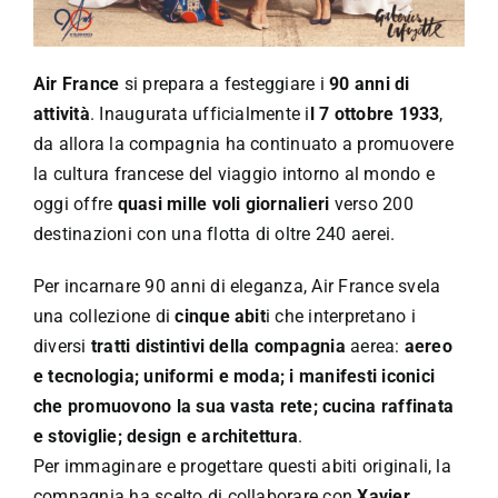
Speciali
Español
Air France
si prepara a festeggiare i
90 anni di
attività
. Inaugurata ufficialmente i
l 7 ottobre 1933
,
da allora la compagnia ha continuato a promuovere
English
la cultura francese del viaggio intorno al mondo e
oggi offre
quasi mille voli giornalieri
verso 200
Italiano
destinazioni con una flotta di oltre 240 aerei.
Per incarnare 90 anni di eleganza, Air France svela
una collezione di
cinque abit
i che interpretano i
diversi
tratti distintivi della compagnia
aerea:
aereo
e tecnologia; uniformi e moda; i manifesti iconici
che promuovono la sua vasta rete; cucina raffinata
e stoviglie; design e architettura
.
Per immaginare e progettare questi abiti originali, la
compagnia ha scelto di collaborare con
Xavier