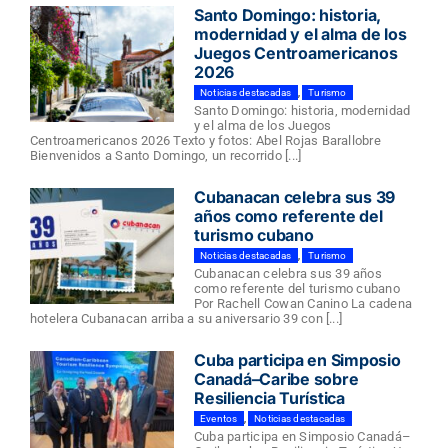
Santo Domingo: historia,
modernidad y el alma de los
Juegos Centroamericanos
2026
Noticias destacadas
,
Turismo
Santo Domingo: historia, modernidad
y el alma de los Juegos
Centroamericanos 2026 Texto y fotos: Abel Rojas Barallobre
Bienvenidos a Santo Domingo, un recorrido [...]
Cubanacan celebra sus 39
años como referente del
turismo cubano
Noticias destacadas
,
Turismo
Cubanacan celebra sus 39 años
como referente del turismo cubano
Por Rachell Cowan Canino La cadena
hotelera Cubanacan arriba a su aniversario 39 con [...]
Cuba participa en Simposio
Canadá–Caribe sobre
Resiliencia Turística
Eventos
,
Noticias destacadas
Cuba participa en Simposio Canadá–