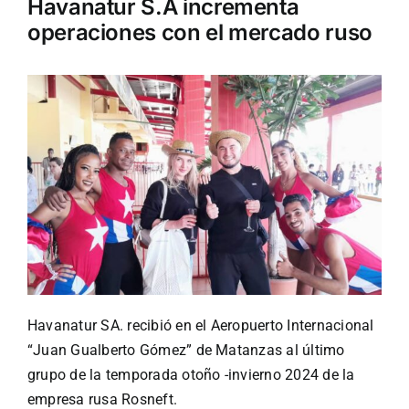
Havanatur S.A incrementa
operaciones con el mercado ruso
Turismo
Eventos
Negocios
Transporte
Gastronomía
Havanatur SA. recibió en el Aeropuerto Internacional
“Juan Gualberto Gómez” de Matanzas al último
Habana nuestra
grupo de la temporada otoño -invierno 2024 de la
empresa rusa Rosneft.