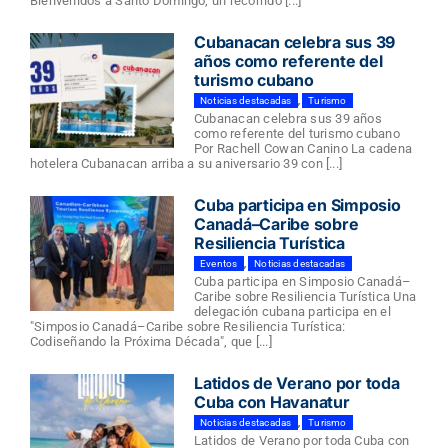
Bienvenidos a Santo Domingo, un recorrido [...]
Cubanacan celebra sus 39
años como referente del
turismo cubano
Noticias destacadas
,
Turismo
Cubanacan celebra sus 39 años
como referente del turismo cubano
Por Rachell Cowan Canino La cadena
hotelera Cubanacan arriba a su aniversario 39 con [...]
Cuba participa en Simposio
Canadá–Caribe sobre
Resiliencia Turística
Eventos
,
Noticias destacadas
Cuba participa en Simposio Canadá–
Caribe sobre Resiliencia Turística Una
delegación cubana participa en el
"Simposio Canadá–Caribe sobre Resiliencia Turística:
Codiseñando la Próxima Década", que [...]
Latidos de Verano por toda
Cuba con Havanatur
Noticias destacadas
,
Turismo
Latidos de Verano por toda Cuba con