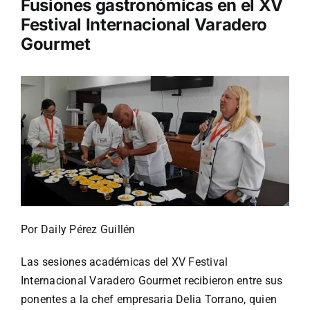
Fusiones gastronómicas en el XV
Festival Internacional Varadero
Turismo
Gourmet
Eventos
Negocios
Transporte
Gastronomía
Por Daily Pérez Guillén
Las sesiones académicas del XV Festival
Habana nuestra
Internacional Varadero Gourmet recibieron entre sus
ponentes a la chef empresaria Delia Torrano, quien