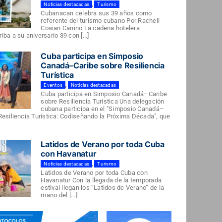
Noticias destacadas
,
Turismo
Cubanacan celebra sus 39 años como
referente del turismo cubano Por Rachell
Cowan Canino La cadena hotelera
ba a su aniversario 39 con [...]
Cuba participa en Simposio
Canadá–Caribe sobre Resiliencia
Turística
Eventos
,
Noticias destacadas
Cuba participa en Simposio Canadá–Caribe
sobre Resiliencia Turística Una delegación
cubana participa en el "Simposio Canadá–
Resiliencia Turística: Codiseñando la Próxima Década", que
Latidos de Verano por toda Cuba
con Havanatur
Noticias destacadas
,
Turismo
Latidos de Verano por toda Cuba con
Havanatur Con la llegada de la temporada
estival llegan los “Latidos de Verano” de la
mano del [...]