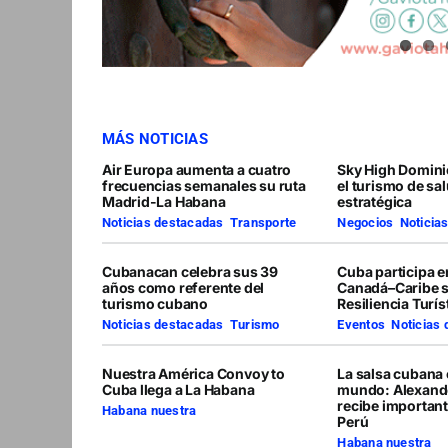
MÁS NOTICIAS
Air Europa aumenta a cuatro
Sky High Domini
frecuencias semanales su ruta
el turismo de sa
Madrid-La Habana
estratégica
Noticias destacadas
,
Transporte
Negocios
,
Noticia
Cubanacan celebra sus 39
Cuba participa 
años como referente del
Canadá–Caribe 
turismo cubano
Resiliencia Turís
Noticias destacadas
,
Turismo
Eventos
,
Noticias
Nuestra América Convoy to
La salsa cubana 
Cuba llega a La Habana
mundo: Alexand
recibe importan
Habana nuestra
Perú
Habana nuestra