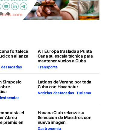
cana fortalece
Air Europa traslada a Punta
lud con alianza
Cana su escala técnica para
mantener vuelos a Cuba
s destacadas
Transporte
en Simposio
Latidos de Verano por toda
sobre
Cuba con Havanatur
tica
Noticias destacadas
,
Turismo
 destacadas
conquista el
Havana Club relanza su
er Abreu
Selección de Maestros con
te premio en
nueva imagen
Gastronomía