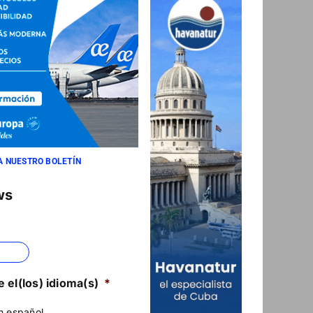
A NUESTRO BOLETÍN
ws
 el(los) idioma(s)
*
n español