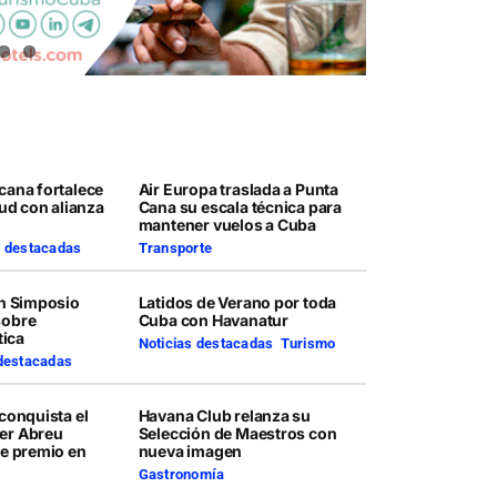
cana fortalece
Air Europa traslada a Punta
lud con alianza
Cana su escala técnica para
mantener vuelos a Cuba
s destacadas
Transporte
en Simposio
Latidos de Verano por toda
sobre
Cuba con Havanatur
tica
Noticias destacadas
,
Turismo
 destacadas
conquista el
Havana Club relanza su
er Abreu
Selección de Maestros con
te premio en
nueva imagen
Gastronomía