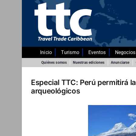
Saltar
al
contenido
Inicio
Turismo
Eventos
Negocios
Quiénes somos
Nuestras ediciones
Anunciarse
Especial TTC: Perú permitirá la
arqueológicos