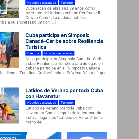
Noticias destacadas
,
Turismo
Cubanacan celebra sus 39 años como
referente del turismo cubano Por Rachell
Cowan Canino La cadena hotelera
ba a su aniversario 39 con [...]
Cuba participa en Simposio
Canadá–Caribe sobre Resiliencia
Turística
Eventos
,
Noticias destacadas
Cuba participa en Simposio Canadá–Caribe
sobre Resiliencia Turística Una delegación
cubana participa en el "Simposio Canadá–
Resiliencia Turística: Codiseñando la Próxima Década", que
Latidos de Verano por toda Cuba
con Havanatur
Noticias destacadas
,
Turismo
Latidos de Verano por toda Cuba con
Havanatur Con la llegada de la temporada
estival llegan los “Latidos de Verano” de la
mano del [...]