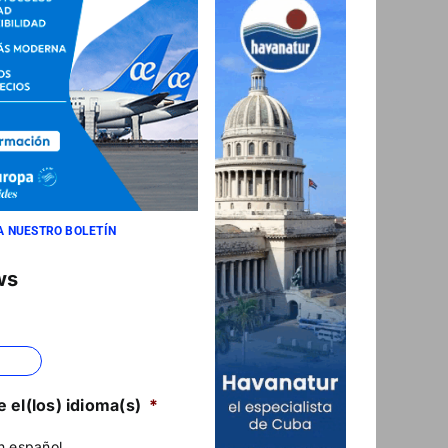
A NUESTRO BOLETÍN
ws
 el(los) idioma(s)
*
n español