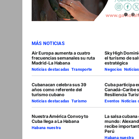
MÁS NOTICIAS
Air Europa aumenta a cuatro
Sky High Domini
frecuencias semanales su ruta
el turismo de sa
Madrid-La Habana
estratégica
Noticias destacadas
,
Transporte
Negocios
,
Noticia
Cubanacan celebra sus 39
Cuba participa 
años como referente del
Canadá–Caribe 
turismo cubano
Resiliencia Turís
Noticias destacadas
,
Turismo
Eventos
,
Noticias
Nuestra América Convoy to
La salsa cubana 
Cuba llega a La Habana
mundo: Alexand
recibe importan
Habana nuestra
Perú
Habana nuestra