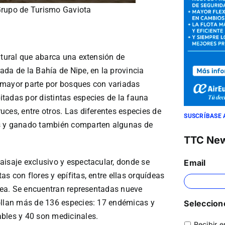
Grupo de Turismo Gaviota
atural que abarca una extensión de
da de la Bahía de Nipe, en la provincia
 mayor parte por bosques con variadas
tadas por distintas especies de la fauna
ces, entre otros. Las diferentes especies de
SUSCRÍBASE 
os y ganado también comparten algunas de
TTC Ne
aisaje exclusivo y espectacular, donde se
Email
s con flores y epífitas, entre ellas orquídeas
énea. Se encuentran representadas nueve
ollan más de 136 especies: 17 endémicas y
Seleccione
bles y 40 son medicinales.
Recibir e