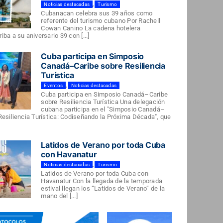
Noticias destacadas
,
Turismo
Cubanacan celebra sus 39 años como
referente del turismo cubano Por Rachell
Cowan Canino La cadena hotelera
ba a su aniversario 39 con [...]
Cuba participa en Simposio
Canadá–Caribe sobre Resiliencia
Turística
Eventos
,
Noticias destacadas
Cuba participa en Simposio Canadá–Caribe
sobre Resiliencia Turística Una delegación
cubana participa en el "Simposio Canadá–
Resiliencia Turística: Codiseñando la Próxima Década", que
Latidos de Verano por toda Cuba
con Havanatur
Noticias destacadas
,
Turismo
Latidos de Verano por toda Cuba con
Havanatur Con la llegada de la temporada
estival llegan los “Latidos de Verano” de la
mano del [...]