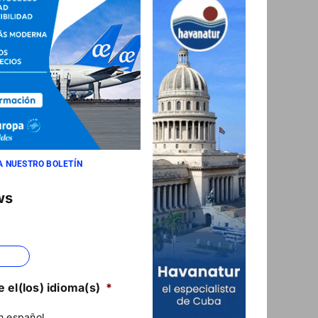
A NUESTRO BOLETÍN
ws
 el(los) idioma(s)
*
n español