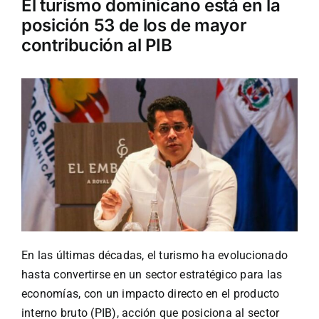
El turismo dominicano está en la
posición 53 de los de mayor
Turismo
contribución al PIB
Eventos
Negocios
Transporte
Gastronomía
En las últimas décadas, el turismo ha evolucionado
hasta convertirse en un sector estratégico para las
Habana nuestra
economías, con un impacto directo en el producto
interno bruto (PIB), acción que posiciona al sector