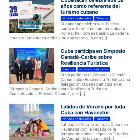
años como referente del
turismo cubano
Noticias destacadas
,
Turismo
Cubanacan celebra sus 39 años
como referente del turismo cubano
Por Rachell Cowan Canino La cadena
hotelera Cubanacan arriba a su aniversario 39 con [...]
Cuba participa en Simposio
Canadá–Caribe sobre
Resiliencia Turística
Eventos
,
Noticias destacadas
Cuba participa en Simposio Canadá–
Caribe sobre Resiliencia Turística Una
delegación cubana participa en el
"Simposio Canadá–Caribe sobre Resiliencia Turística:
Codiseñando la Próxima Década", que [...]
Latidos de Verano por toda
Cuba con Havanatur
Noticias destacadas
,
Turismo
Latidos de Verano por toda Cuba con
Havanatur Con la llegada de la
temporada estival llegan los “Latidos
de Verano” de la mano del [...]