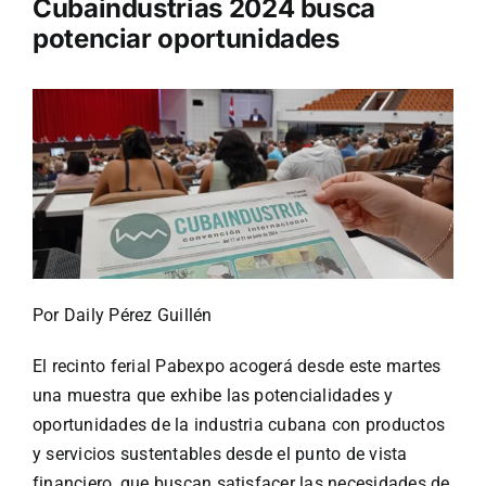
Cubaindustrias 2024 busca
potenciar oportunidades
Turismo
Eventos
Negocios
Transporte
Por Daily Pérez Guillén
Gastronomía
El recinto ferial Pabexpo acogerá desde este martes
una muestra que exhibe las potencialidades y
Habana nuestra
oportunidades de la industria cubana
con productos
y servicios sustentables desde el punto de vista
financiero, que buscan satisfacer las necesidades de