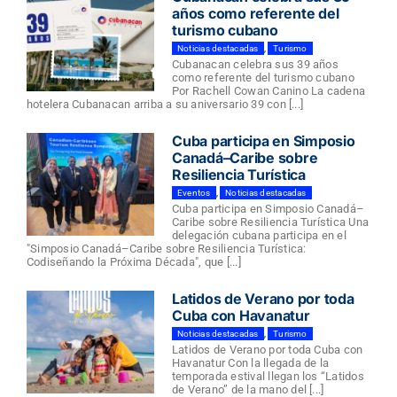
años como referente del
turismo cubano
Noticias destacadas
,
Turismo
Cubanacan celebra sus 39 años
como referente del turismo cubano
Por Rachell Cowan Canino La cadena
hotelera Cubanacan arriba a su aniversario 39 con [...]
Cuba participa en Simposio
Canadá–Caribe sobre
Resiliencia Turística
Eventos
,
Noticias destacadas
Cuba participa en Simposio Canadá–
Caribe sobre Resiliencia Turística Una
delegación cubana participa en el
"Simposio Canadá–Caribe sobre Resiliencia Turística:
Codiseñando la Próxima Década", que [...]
Latidos de Verano por toda
Cuba con Havanatur
Noticias destacadas
,
Turismo
Latidos de Verano por toda Cuba con
Havanatur Con la llegada de la
temporada estival llegan los “Latidos
de Verano” de la mano del [...]