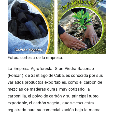
Turismo
Eventos
Negocios
Fotos: cortesía de la empresa.
Transporte
La Empresa Agroforestal Gran Piedra Baconao
(Forsan), de Santiago de Cuba, es conocida por sus
Gastronomía
variados productos exportables, como el carbón de
mezclas de maderas duras, muy cotizado, la
carbonilla, el polvo de carbón y su principal rubro
Habana nuestra
exportable, el carbón vegetal, que se encuentra
registrado para su comercialización bajo la marca