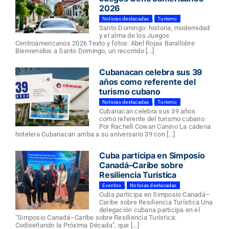
2026
Noticias destacadas
,
Turismo
Santo Domingo: historia, modernidad
y el alma de los Juegos
Centroamericanos 2026 Texto y fotos: Abel Rojas Barallobre
Bienvenidos a Santo Domingo, un recorrido [...]
Cubanacan celebra sus 39
años como referente del
turismo cubano
Noticias destacadas
,
Turismo
Cubanacan celebra sus 39 años
como referente del turismo cubano
Por Rachell Cowan Canino La cadena
hotelera Cubanacan arriba a su aniversario 39 con [...]
Cuba participa en Simposio
Canadá–Caribe sobre
Resiliencia Turística
Eventos
,
Noticias destacadas
Cuba participa en Simposio Canadá–
Caribe sobre Resiliencia Turística Una
delegación cubana participa en el
"Simposio Canadá–Caribe sobre Resiliencia Turística:
Codiseñando la Próxima Década", que [...]