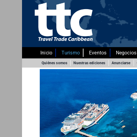
Saltar
al
contenido
Inicio
Turismo
Eventos
Negocios
Quiénes somos
Nuestras ediciones
Anunciarse