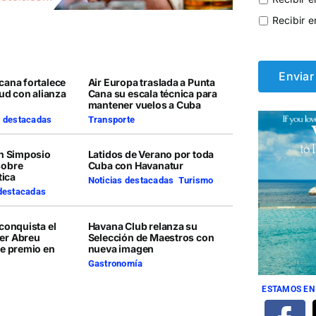
Recibir e
cana fortalece
Air Europa traslada a Punta
lud con alianza
Cana su escala técnica para
mantener vuelos a Cuba
s destacadas
Transporte
en Simposio
Latidos de Verano por toda
sobre
Cuba con Havanatur
tica
Noticias destacadas
,
Turismo
 destacadas
conquista el
Havana Club relanza su
er Abreu
Selección de Maestros con
te premio en
nueva imagen
Gastronomía
ESTAMOS EN