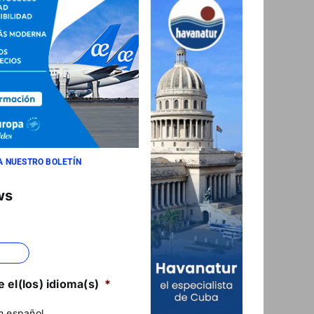
A NUESTRO BOLETÍN
ws
 el(los) idioma(s)
*
n español