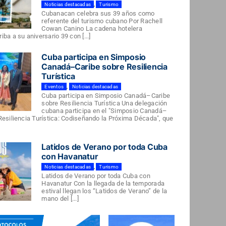
Noticias destacadas
,
Turismo
Cubanacan celebra sus 39 años como
referente del turismo cubano Por Rachell
Cowan Canino La cadena hotelera
ba a su aniversario 39 con [...]
Cuba participa en Simposio
Canadá–Caribe sobre Resiliencia
Turística
Eventos
,
Noticias destacadas
Cuba participa en Simposio Canadá–Caribe
sobre Resiliencia Turística Una delegación
cubana participa en el "Simposio Canadá–
Resiliencia Turística: Codiseñando la Próxima Década", que
Latidos de Verano por toda Cuba
con Havanatur
Noticias destacadas
,
Turismo
Latidos de Verano por toda Cuba con
Havanatur Con la llegada de la temporada
estival llegan los “Latidos de Verano” de la
mano del [...]