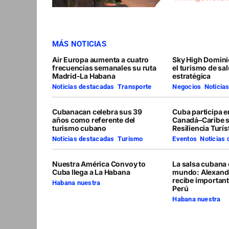
MÁS NOTICIAS
Air Europa aumenta a cuatro
Sky High Domini
frecuencias semanales su ruta
el turismo de sa
Madrid-La Habana
estratégica
Noticias destacadas
,
Transporte
Negocios
,
Noticia
Cubanacan celebra sus 39
Cuba participa 
años como referente del
Canadá–Caribe 
turismo cubano
Resiliencia Turís
Noticias destacadas
,
Turismo
Eventos
,
Noticias
Nuestra América Convoy to
La salsa cubana 
Cuba llega a La Habana
mundo: Alexand
recibe importan
Habana nuestra
Perú
Habana nuestra