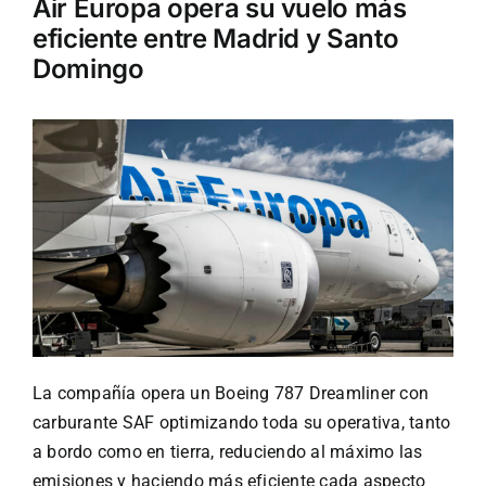
Air Europa opera su vuelo más
eficiente entre Madrid y Santo
Turismo
Domingo
Eventos
Negocios
Transporte
Gastronomía
La compañía opera un Boeing 787 Dreamliner con
Habana nuestra
carburante SAF optimizando toda su operativa, tanto
a bordo como en tierra, reduciendo al máximo las
emisiones y haciendo más eficiente cada aspecto