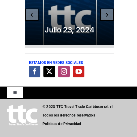
‹
›
Julio 23, 2024
ESTAMOS EN REDES SOCIALES
Toggle
Navigation
© 2023 TTC Travel Trade Caribbean srl. rl
Inicio
Todos los derechos reservados
Políticas de Privacidad
Turismo