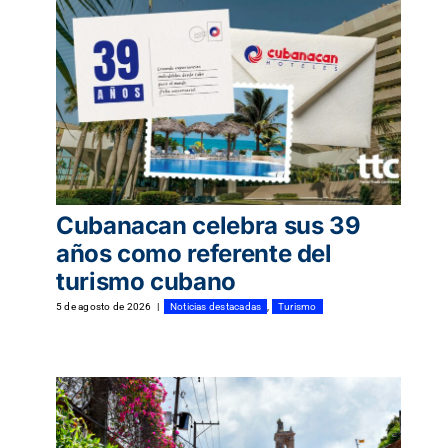
Turismo
Eventos
Negocios
Cubanacan celebra sus 39
años como referente del
Transporte
turismo cubano
5 de agosto de 2026
|
Noticias destacadas
,
Turismo
Gastronomía
Habana nuestra