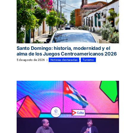
Especiales
Español
English
Santo Domingo: historia, modernidad y el
alma de los Juegos Centroamericanos 2026
Italiano
5 de agosto de 2026
|
Noticias destacadas
,
Turismo
Buscar: